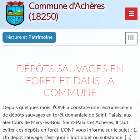
Commune d'Achères
(18250)
Nav
Nature et Patrimoine
Mon
le
me
DÉPÔTS SAUVAGES EN
FORET ET DANS LA
COMMUNE
Depuis quelques mois, l’ONF a constaté une recrudescence
de dépôts sauvages en forêt domaniale de Saint-Palais, aux
alentours de Méry-ès-Bois, Saint-Palais et Achères; Il faut
éviter ces dépôts en forêt. L’ONF vous informe sur le sujet : 1.
Un dépôt sauvage, c’est quoi ? Tout objet ou substance
[…]